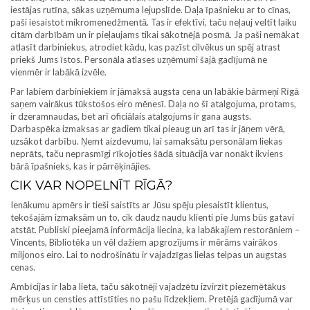
iestājas rutīna, sākas uzņēmuma lejupslīde. Daļa īpašnieku ar to cīnas,
paši iesaistot mikromenedžmentā. Tas ir efektīvi, taču neļauj veltīt laiku
citām darbībām un ir pieļaujams tikai sākotnējā posmā. Ja paši nemākat
atlasīt darbiniekus, atrodiet kādu, kas pazīst cilvēkus un spēj atrast
priekš Jums īstos. Personāla atlases uzņēmumi šajā gadījumā ne
vienmēr ir labākā izvēle.
Par labiem darbiniekiem ir jāmaksā augsta cena un labākie bārmeņi Rīgā
saņem vairākus tūkstošos eiro mēnesī. Daļa no šī atalgojuma, protams,
ir dzeramnaudas, bet arī oficiālais atalgojums ir gana augsts.
Darbaspēka izmaksas ar gadiem tikai pieaug un arī tas ir jāņem vērā,
uzsākot darbību. Ņemt aizdevumu, lai samaksātu personālam liekas
neprāts, taču neprasmīgi rīkojoties šādā situācijā var nonākt ikviens
bārā īpašnieks, kas ir pārrēķinājies.
CIK VAR NOPELNĪT RĪGĀ?
Ienākumu apmērs ir tieši saistīts ar Jūsu spēju piesaistīt klientus,
tekošajām izmaksām un to, cik daudz naudu klienti pie Jums būs gatavi
atstāt. Publiski pieejamā informācija liecina, ka labākajiem restorāniem –
Vincents, Bibliotēka un vēl dažiem apgrozījums ir mērāms vairākos
miljonos eiro. Lai to nodrošinātu ir vajadzīgas lielas telpas un augstas
cenas.
Ambīcijas ir laba lieta, taču sākotnēji vajadzētu izvirzīt piezemētākus
mērķus un censties attīstīties no pašu līdzekļiem. Pretējā gadījumā var