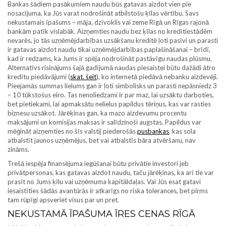
Bankas šādiem pasākumiem naudu būs gatavas aizdot vien pie
nosacījuma, ka Jūs varat nodrošināt atbilstošu ķīlas vērtību. Savs
nekustamais īpašums – māja, dzīvoklis vai zeme Rīgā un Rīgas rajonā
bankām patīk vislabāk. Aizņemties naudu bez ķīlas no kredītiestādēm
nevarēs, jo tās uzņēmējdarbības uzsākšanu kreditē ļoti pasīvi un parasti
ir gatavas aizdot naudu tikai uzņēmējdarbības paplašināšanai – brīdī,
kad ir redzams, ka Jums ir spēja nodrošināt pastāvīgu naudas plūsmu.
Alternatīvs risinājums šajā gadījumā naudas piesaistei būtu dažādi ātro
kredītu piedāvājumi (
skat. šeit
), ko internetā piedāvā nebanku aizdevēji.
Pieejamās summas lielums gan ir ļoti simbolisks un parasti nepāsniedz 3
– 10 tūkstošus eiro. Tas nenoliedzami ir par maz, lai uzsāktu darboties,
bet pietiekami, lai apmaksātu nelielus papildus tēriņus, kas var rasties
biznesu uzsākot. Jārēķinas gan, ka mazo aizdevumu procentu
maksājumi un komisijas maksas ir salīdzinoši augstas. Papildus var
mēģināt aizņemties no šīs valstij piederošās
pusbankas
, kas sola
atbalstīt jaunos uzņēmējus, bet vai atbalstīs bāra atvēršanu, nav
zināms.
Trešā iespēja finansējuma iegūšanai būtu privātie investori jeb
privātpersonas, kas gatavas aizdot naudu, taču jārēķinas, ka arī tie var
prasīt no Jums ķīlu vai uzņēmuma kapitāldaļas. Vai Jūs esat gatavi
iesaistīties šādās avantūrās ir atkarīgs no riska tolerances, bet pirms
tam rūpīgi apsveriet visus par un pret.
NEKUSTAMĀ ĪPAŠUMA ĪRES CENAS RĪGĀ