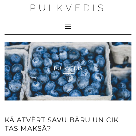
Skip
PULKVEDIS
to
content
Toggle Navigation
PULKVEDIS
KĀ ATVĒRT SAVU BĀRU UN CIK
TAS MAKSĀ?