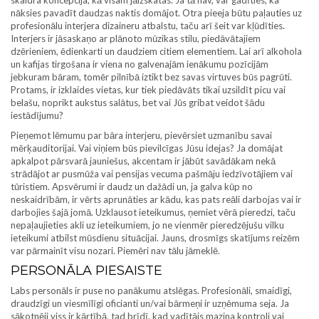
nāksies pavadīt daudzas naktis domājot. Otra pieeja būtu paļauties uz
profesionālu interjera dizaineru atbalstu, taču arī šeit var kļūdīties.
Interjers ir jāsaskaņo ar plānoto mūzikas stilu, piedāvātajiem
dzērieniem, ēdienkarti un daudziem citiem elementiem. Lai arī alkohola
un kafijas tirgošana ir viena no galvenajām ienākumu pozīcijām
jebkuram bāram, tomēr pilnībā iztikt bez savas virtuves būs pagrūti.
Protams, ir izklaides vietas, kur tiek piedāvāts tikai uzsildīt picu vai
belašu, noprikt aukstus salātus, bet vai Jūs gribat veidot šādu
iestādījumu?
Pieņemot lēmumu par bāra interjeru, pievērsiet uzmanību savai
mērķauditorijai. Vai viņiem būs pievilcīgas Jūsu idejas? Ja domājat
apkalpot pārsvarā jauniešus, akcentam ir jābūt savādākam nekā
strādājot ar pusmūža vai pensijas vecuma pašmāju iedzīvotājiem vai
tūristiem. Apsvērumi ir daudz un dažādi un, ja galva kūp no
neskaidrībām, ir vērts aprunāties ar kādu, kas pats reāli darbojas vai ir
darbojies šajā jomā. Uzklausot ieteikumus, ņemiet vērā pieredzi, taču
nepaļaujieties akli uz ieteikumiem, jo ne vienmēr pieredzējušu vilku
ieteikumi atbilst mūsdienu situācijai. Jauns, drosmīgs skatījums reizēm
var pārmainīt visu nozari. Piemēri nav tālu jāmeklē.
PERSONĀLA PIESAISTE
Labs personāls ir puse no panākumu atslēgas. Profesionāli, smaidīgi,
draudzīgi un viesmīlīgi oficianti un/vai bārmeņi ir uzņēmuma seja. Ja
sākotnēji viss ir kārtībā, tad brīdī, kad vadītājs mazina kontroli vai