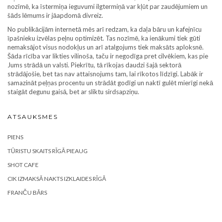
nozīmē, ka īstermiņa ieguvumi ilgtermiņā var kļūt par zaudējumiem un
šāds lēmums ir jāapdomā divreiz.
No publikācijām internetā mēs arī redzam, ka daļa bāru un kafejnīcu
īpašnieku izvēlas peļnu optimizēt. Tas nozīmē, ka ienākumi tiek gūti
nemaksājot visus nodokļus un arī atalgojums tiek maksāts aploksnē.
Šāda rīcība var likties vilinoša, taču ir negodīga pret cilvēkiem, kas pie
Jums strādā un valsti. Piekrītu, tā rīkojas daudzi šajā sektorā
strādājošie, bet tas nav attaisnojums tam, lai rīkotos līdzīgi. Labāk ir
samazināt peļņas procentu un strādāt godīgi un naktī gulēt mierīgi nekā
staigāt degunu gaisā, bet ar sliktu sirdsapziņu.
ATSAUKSMES
PIENS
TŪRISTU SKAITS RĪGĀ PIEAUG
SHOT CAFE
CIK IZMAKSĀ NAKTS IZKLAIDES RĪGĀ
FRANČU BĀRS