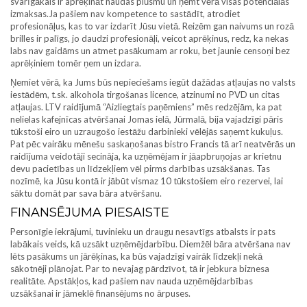
svarīgākais ir aprēķināt naudas plūsmu un ņemt vērā visas potenciālās
izmaksas.Ja pašiem nav kompetence to sastādīt, atrodiet
profesionāļus, kas to var izdarīt Jūsu vietā. Reizēm gan naivums un rozā
brilles ir palīgs, jo daudzi profesionāļi, veicot aprēķinus, redz, ka nekas
labs nav gaidāms un atmet pasākumam ar roku, bet jaunie censoņi bez
aprēķiniem tomēr ņem un izdara.
Ņemiet vērā, ka Jums būs nepieciešams iegūt dažādas atļaujas no valsts
iestādēm, t.sk. alkohola tirgošanas licence, atzinumi no PVD un citas
atļaujas. LTV raidījumā “Aizliegtais paņēmiens” mēs redzējām, ka pat
nelielas kafejnīcas atvēršanai Jomas ielā, Jūrmalā, bija vajadzīgi pāris
tūkstoši eiro un uzraugošo iestāžu darbinieki vēlējās saņemt kukuļus.
Pat pēc vairāku mēnešu saskaņošanas bistro Francis tā arī neatvērās un
raidījuma veidotāji secināja, ka uzņēmējam ir jāapbruņojas ar krietnu
devu pacietības un līdzekļiem vēl pirms darbības uzsākšanas. Tas
nozīmē, ka Jūsu kontā ir jābūt vismaz 10 tūkstošiem eiro rezervei, lai
sāktu domāt par sava bāra atvēršanu.
FINANSĒJUMA PIESAISTE
Personīgie iekrājumi, tuvinieku un draugu nesavtīgs atbalsts ir pats
labākais veids, kā uzsākt uzņēmējdarbību. Diemžēl bāra atvēršana nav
lēts pasākums un jārēķinas, ka būs vajadzīgi vairāk līdzekļi nekā
sākotnēji plānojat. Par to nevajag pārdzīvot, tā ir jebkura biznesa
realitāte. Apstākļos, kad pašiem nav nauda uzņēmējdarbības
uzsākšanai ir jāmeklē finansējums no ārpuses.