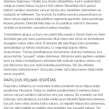
dzērienu tirgošana. Cilvēki, kas dodas izklaidēties, kad ir iesiluši kļūst
vaļīgi un viņiem liekas, ka jūra ir līdz ceļiem. Rezultātā viņi ir gatavi
iztērēt vairākus desmitus vai pat simtus eiro dažādiem dzērieniem un
nedaudz arī ēdieniem. Tas nozīmē, ka ballīšu nezvēru piesaistīšana un
labas slavas iegūšana šajā publikas segmentā garantēs Jums pastāvīgu
finanšu plūsmu. Diemžēl liela daļa no šīs publikas šobrīd ir devušies
strādāt uz ārzemēm, samazinot peļņas iespējas.
Trešā klientu grupa, uz kuru var pelnīt lielu naudu ir tūristi. Katrs no šiem
tūristiem gan pie Jums paviesosies tikai vienu reizi dzīvē un tā ieteikumi
draugiem nebūs neko vērti. Šī iemesla dēļ daļa Rīgas bāru īpašnieku
specializējas uz tūristu slaukšanu, t.i. negodīgi augstu rēķinu
izrakstīšanu. Tūristu pievilināšanai viņi izmanto skaistas meitenes, kas
aicina tūristu “uzsaukt” viņām dzērienus. Vēl pirms pāris gadiem varējām
lasīt, ka šādos iestādījumos tūristiem liek maksāt vairākus simtus vai
pat tūkstošus eiro par dažu kokteiļu pasūtīšanu. Vai Jūs vēlaties
darboties šādā biznesā ir Jūsu pašu izvēle, taču labu karmu šādā veidā
nevar nopelnīt.
PAPILDUS PEĻŅAS IESPĒJAS
Daļa bāru, kafejnīcu un restorānu izvēlas piedāvāt savas telpas ārēju
pasākumu rīkošanai. Peļņa no šādiem pasākumiem ir mērāma dažos
simtos vai pat vairākos tūkstošos eiro par vakaru. Šis scenārijs var būt
izdevīgs, taču jārēķinas, ka šādā veidā varat atbaidīt ilgtermiņa klientus,
kas pie Jums vēlas doties katru vakaru. Ja regulāri telpas būs aizņemtas,
viņi var sākt meklēt un meklēs citas iestādes, kur pavadīt vakaru. Tas