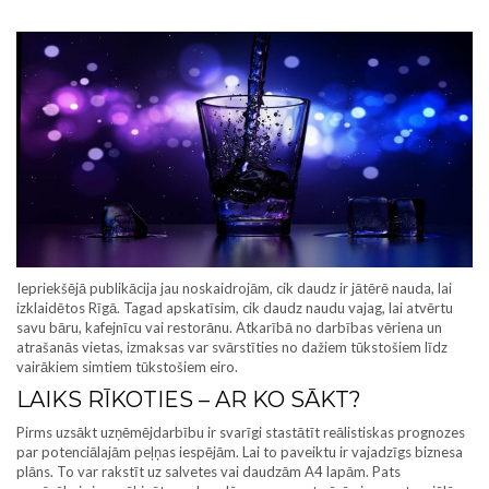
Iepriekšējā publikācija jau noskaidrojām, cik daudz ir jātērē nauda, lai
izklaidētos Rīgā. Tagad apskatīsim, cik daudz naudu vajag, lai atvērtu
savu bāru, kafejnīcu vai restorānu. Atkarībā no darbības vēriena un
atrašanās vietas, izmaksas var svārstīties no dažiem tūkstošiem līdz
vairākiem simtiem tūkstošiem eiro.
LAIKS RĪKOTIES – AR KO SĀKT?
Pirms uzsākt uzņēmējdarbību ir svarīgi stastātīt reālistiskas prognozes
par potenciālajām peļņas iespējām. Lai to paveiktu ir vajadzīgs biznesa
plāns. To var rakstīt uz salvetes vai daudzām A4 lapām. Pats