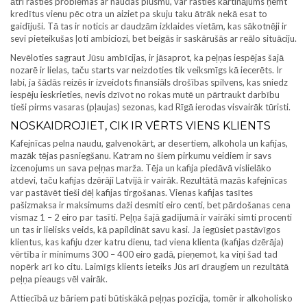
ātri rasties problēmas ar naudas plūsmu, var rasties kārtinājums ņemt
kredītus vienu pēc otra un aiziet pa skuju taku ātrāk nekā esat to
gaidījuši. Tā tas ir noticis ar daudzām izklaides vietām, kas sākotnēji ir
sevi pieteikušas ļoti ambiciozi, bet beigās ir saskārušās ar reālo situāciju.
Nevēloties sagraut Jūsu ambīcijas, ir jāsaprot, ka peļņas iespējas šajā
nozarē ir lielas, taču starts var neizdoties tik veiksmīgs kā iecerēts. Ir
labi, ja šādās reizēs ir izveidots finansiāls drošības spilvens, kas sniedz
iespēju ieskrieties, nevis dzīvot no rokas mutē un pārtraukt darbību
tieši pirms vasaras (pļaujas) sezonas, kad Rīgā ierodas visvairāk tūristi.
NOSKAIDROJIET, CIK IR VĒRTS VIENS KLIENTS
Kafejnīcas pelna naudu, galvenokārt, ar desertiem, alkohola un kafijas,
mazāk tējas pasniegšanu. Katram no šiem pirkumu veidiem ir savs
izcenojums un sava peļņas marža. Tēja un kafija piedāvā vislielāko
atdevi, taču kafijas dzērāji Latvijā ir vairāk. Rezultātā mazās kafejnīcas
var pastāvēt tieši dēļ kafijas tirgošanas. Vienas kafijas tasītes
pašizmaksa ir maksimums daži desmiti eiro centi, bet pārdošanas cena
vismaz 1 – 2 eiro par tasīti. Peļņa šajā gadījumā ir vairāki simti procenti
un tas ir lielisks veids, kā papildināt savu kasi. Ja iegūsiet pastāvīgos
klientus, kas kafiju dzer katru dienu, tad viena klienta (kafijas dzērāja)
vērtība ir minimums 300 – 400 eiro gadā, pieņemot, ka viņi šad tad
nopērk arī ko citu. Laimīgs klients ieteiks Jūs arī draugiem un rezultātā
peļņa pieaugs vēl vairāk.
Attiecībā uz bāriem pati būtiskākā peļņas pozīcija, tomēr ir alkoholisko