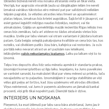
Izklaides biznesā nereti visu nosaka atrašanās vieta un tikai vieta.
Vecrīgā, kur apgrozās visvairāk ļaužu uz dārgākajām ielām īre nereti
izmaksā vairākus tūkstošus eiro mēnesī pat par salīdzinoši nelielām
telpām pagrabā. Ja vēlaties atrasties ielas līmenī un apsaimniekot
plašas telpas, izmaksas būs krietni augstākas. Šajā brīdī ir jāsaprot, vai
esiet gatavi ieguldīt milzīgus naudas līdzekļus, nezinot, vai tie
atmaksāsies. Gājēju un apmeklētāju mazāk iecienītās Rīgas ieliņās īres
cenas būs zemākas, taču arī atdeve no šādas atrašanās vietas būs
mazāka. Izvēle par labu vienam vai otram variantam ir jāizdara katram
pašam. Gala beigās sniegtā pakalpojuma kvalitāte un cena būs tas, kas
noteiks, vai cilvēkiem patiks Jūsu bārs, kafejnīca vai restorāns. Ja ss.lv
portālā neko nevarat atrast un arī paziņām nav ieteikumi,
ielūkojieties
valsts nekustamajos īpašumos
. Laiku pa laikam viņi šo to
iznomā.
Telpu īres depozīts divu līdz sešu mēnešu apmērā ir standarta prakse,
iznomājot komercplatības uz ilgu laiku. Iespējams, ka Jums paveiksies
un varēsiet sarunāt, ka maksāsiet tikai par vienu mēnesi uz priekšu, taču
nevajadzētu uz to paļauties. Iznomātājiem ir svarīga stabilitāte un viņi
vēlas gūt peļņu arī brīžos, kad Jūsu uzņēmums vēl atrodas dīkstāvē.
Viņus neinteresē, vai Jums ir paņemts aizdevums un jāmaksā bankai
procenti, viņi grib tikai nopelnīt paši. Diemžēl tāda ir dzīve.
INTERJERS UN NOSKAŅA
Pieņemot, ka esat izlēmuši par labu sava bāra atvēršanai, Jums jau ir
skaidra koncepcija, kā visam jāizskatas. Ja tā nav, var gadīties, ka